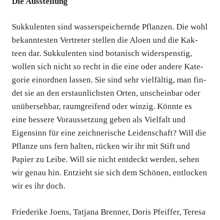
Die Aus­stel­lung
Suk­ku­len­ten sind was­ser­spei­chern­de Pflan­zen. Die wohl
bekann­tes­ten Ver­tre­ter stel­len die Aloen und die Kak­
teen dar. Suk­ku­len­ten sind bota­nisch wider­spens­tig,
wol­len sich nicht so recht in die eine oder ande­re Kate­
go­rie ein­ord­nen las­sen. Sie sind sehr viel­fäl­tig, man fin­
det sie an den erstaun­lichs­ten Orten, unschein­bar oder
unüber­seh­bar, raum­grei­fend oder win­zig. Könn­te es
eine bes­se­re Vor­aus­set­zung geben als Viel­falt und
Eigen­sinn für eine zeich­ne­ri­sche Lei­den­schaft? Will die
Pflan­ze uns fern hal­ten, rücken wir ihr mit Stift und
Papier zu Lei­be. Will sie nicht ent­deckt wer­den, sehen
wir genau hin. Ent­zieht sie sich dem Schö­nen, ent­lo­cken
wir es ihr doch.
Frie­de­ri­ke Joens, Tat­ja­na Bren­ner, Doris Pfeif­fer, Tere­sa