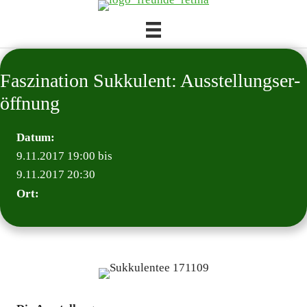
Zum
Inhalt
springen
Fas­zi­na­ti­on Suk­ku­lent: Aus­stel­lungs­er­
öff­nung
Datum:
9.11.2017 19:00 bis
9.11.2017 20:30
Ort: