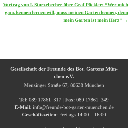
NAVIGATION
Vor­trag von I. Stur­ze­be­cher über Graf Pück­ler: “Wer mich
ganz ken­nen ler­nen will, muss mei­nen Gar­ten ken­nen, denn
mein Gar­ten ist mein Herz” →
Gesell­schaft der Freun­de des Bot. Gar­tens Mün­
chen e.V.
Men­zin­ger Stra­ße 67, 80638 Mün­chen
Tel
: 089 17861–317 |
Fax
: 089 17861–349
E‑Mail
: info@​freunde-​bot-​garten-​muenchen.​de
Geschäfts­zei­ten
: Frei­tags 14:00 – 16:00