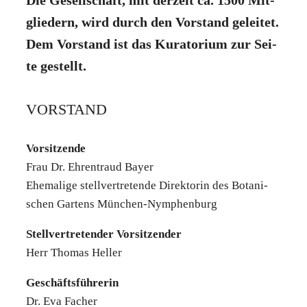
Die Gesell­schaft, mit der­zeit ca. 1500 Mit­
glie­dern, wird durch den Vor­stand gelei­tet.
Dem Vor­stand ist das Kura­to­ri­um zur Sei­
te gestellt.
VOR­STAND
Vor­sit­zen­de
Frau Dr. Ehren­traud Bay­er
Ehe­ma­li­ge stell­ver­tre­ten­de Direk­to­rin des Bota­ni­
schen Gar­tens Mün­chen-Nym­phen­burg
Stell­ver­tre­ten­der Vor­sit­zen­der
Herr Tho­mas Hel­ler
Geschäfts­füh­re­rin
Dr. Eva Facher