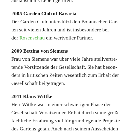
aus­tausch ins Leben geru­fen.
2005 Gar­den Club of Bava­ria
Der Gar­den Club unter­stützt den Bota­ni­schen Gar­
ten seit vie­len Jah­ren und ist ins­be­son­de­re bei
der
Rosen­schau
ein wert­vol­ler Part­ner.
2009 Bet­ti­na von Sie­mens
Frau von Sie­mens war über vie­le Jah­re stell­ver­tre­
ten­de Vor­sit­zen­de der Gesell­schaft. Sie hat beson­
ders in kri­ti­schen Zei­ten wesent­lich zum Erhalt der
Gesell­schaft bei­getra­gen.
2011 Klaus Witt­ke
Herr Witt­ke war in einer schwie­ri­gen Pha­se der
Gesell­schaft Vor­sit­zen­der. Er hat durch sei­ne gro­ße
fach­li­che Erfah­rung viel für grund­le­gen­de Pro­jek­te
des Gar­tens getan. Auch nach sei­nem Aus­schei­den