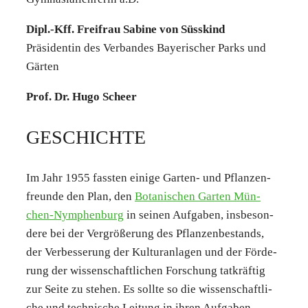
Dipl.-Kff. Frei­frau Sabi­ne von Süss­kind
Prä­si­den­tin des Ver­ban­des Baye­ri­scher Parks und
Gär­ten
Prof. Dr. Hugo Scheer
GESCHICH­TE
Im Jahr 1955 fass­ten eini­ge Gar­ten- und Pflan­zen­
freun­de den Plan, den
Bota­ni­schen Gar­ten Mün­
chen-Nym­phen­burg
in sei­nen Auf­ga­ben, ins­be­son­
de­re bei der Ver­grö­ße­rung des Pflan­zen­be­stands,
der Ver­bes­se­rung der Kul­tur­anla­gen und der För­de­
rung der wis­sen­schaft­li­chen For­schung tat­kräf­tig
zur Sei­te zu ste­hen. Es soll­te so die wis­sen­schaft­li­
che und tech­ni­sche Lei­tung in ihren Auf­ga­ben