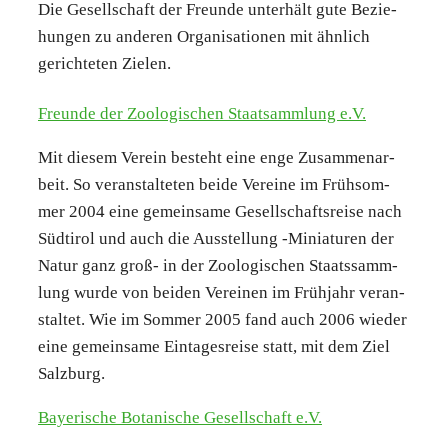
Die Gesell­schaft der Freun­de unter­hält gute Bezie­
hun­gen zu ande­ren Orga­ni­sa­tio­nen mit ähn­lich
gerich­te­ten Zie­len.
Freun­de der Zoo­lo­gi­schen Staat­samm­lung e.V.
Mit die­sem Ver­ein besteht eine enge Zusam­men­ar­
beit. So ver­an­stal­te­ten bei­de Ver­ei­ne im Früh­som­
mer 2004 eine gemein­sa­me Gesell­schafts­rei­se nach
Süd­ti­rol und auch die Aus­stel­lung ‑Minia­tu­ren der
Natur ganz groß- in der Zoo­lo­gi­schen Staats­samm­
lung wur­de von bei­den Ver­ei­nen im Früh­jahr ver­an­
stal­tet. Wie im Som­mer 2005 fand auch 2006 wie­der
eine gemein­sa­me Ein­ta­ges­rei­se statt, mit dem Ziel
Salz­burg.
Baye­ri­sche Bota­ni­sche Gesell­schaft e.V.