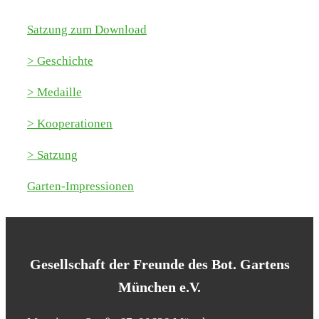
Sat­zung zum Down­load
> Geschich­te
> Medail­le
> Koope­ra­tio­nen
> Sat­zung
Gar­ten-Impres­sio­nen
Gesell­schaft der Freun­de des Bot. Gar­tens
Mün­chen e.V.