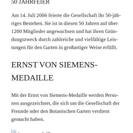
50 JAHR­FEI­ER
Am 14. Juli 2006 fei­er­te die Gesell­schaft ihr 50-jäh­
ri­ges Bestehen. Sie ist in die­sen 50 Jah­ren auf über
1200 Mit­glie­der ange­wach­sen und hat ihren Grün­
dungs­zweck durch zahl­rei­che und viel­fäl­ti­ge Leis­
tun­gen für den Gar­ten in groß­ar­ti­ger Wei­se erfüllt.
ERNST VON SIE­MENS-
MEDAIL­LE
Mit der Ernst von Sie­mens-Medail­le wer­den Per­so­
nen aus­ge­zeich­net, die sich um die Gesell­schaft der
Freun­de oder den Bota­ni­schen Gar­ten ver­dient
gemacht haben.