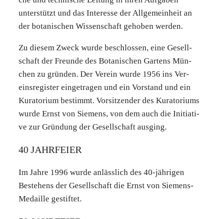
unter­stützt und das Inter­es­se der All­ge­mein­heit an
der bota­ni­schen Wis­sen­schaft geho­ben wer­den.
Zu die­sem Zweck wur­de beschlos­sen, eine Gesell­
schaft der Freun­de des Bota­ni­schen Gar­tens Mün­
chen zu grün­den. Der Ver­ein wur­de 1956 ins Ver­
eins­re­gis­ter ein­ge­tra­gen und ein Vor­stand und ein
Kura­to­ri­um bestimmt. Vor­sit­zen­der des Kura­to­ri­ums
wur­de Ernst von Sie­mens, von dem auch die Initia­ti­
ve zur Grün­dung der Gesell­schaft aus­ging.
40 JAHR­FEI­ER
Im Jah­re 1996 wur­de anläss­lich des 40-jäh­ri­gen
Bestehens der Gesell­schaft die Ernst von Sie­mens-
Medail­le gestif­tet.