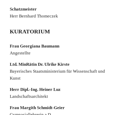
Schatz­meis­ter
Herr Bern­hard Thome­c­zek
KURA­TO­RI­UM
Frau Geor­gi­a­na Bau­mann
Ange­stell­te
Ltd. Min­Rä­tin Dr. Ulri­ke Kirs­te
Baye­ri­sches Staats­mi­nis­te­ri­um für Wis­sen­schaft und
Kunst
Herr Dipl.-Ing. Hei­ner Luz
Land­schafts­ar­chi­tekt
Frau Mar­gith Schmidt-Gei­er
Gym­na­si­al­leh­re­rin a.D.