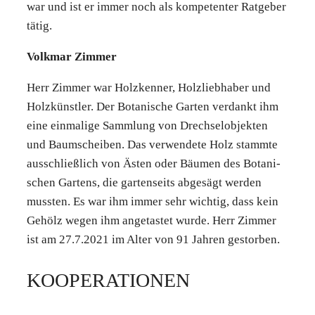
war und ist er immer noch als kom­pe­ten­ter Rat­ge­ber
tätig.
Volk­mar Zim­mer
Herr Zim­mer war Holz­ken­ner, Holz­lieb­ha­ber und
Holz­künst­ler. Der Bota­ni­sche Gar­ten ver­dankt ihm
eine ein­ma­li­ge Samm­lung von Drech­sel­ob­jek­ten
und Baum­schei­ben. Das ver­wen­de­te Holz stamm­te
aus­schließ­lich von Ästen oder Bäu­men des Bota­ni­
schen Gar­tens, die gar­ten­seits abge­sägt wer­den
muss­ten. Es war ihm immer sehr wich­tig, dass kein
Gehölz wegen ihm ange­tas­tet wur­de. Herr Zim­mer
ist am 27.7.2021 im Alter von 91 Jah­ren gestor­ben.
KOOPE­RA­TIO­NEN