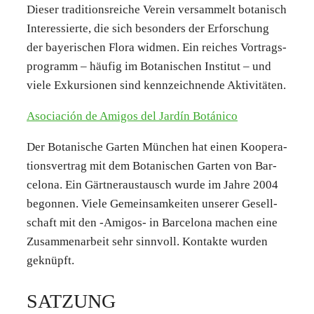
Die­ser tra­di­ti­ons­rei­che Ver­ein ver­sam­melt bota­nisch
Inter­es­sier­te, die sich beson­ders der Erfor­schung
der baye­ri­schen Flo­ra wid­men. Ein rei­ches Vor­trags­
pro­gramm – häu­fig im Bota­ni­schen Insti­tut – und
vie­le Exkur­sio­nen sind kenn­zeich­nen­de Akti­vi­tä­ten.
Aso­cia­ción de Ami­gos del Jar­dín Botá­ni­co
Der Bota­ni­sche Gar­ten Mün­chen hat einen Koope­ra­
ti­ons­ver­trag mit dem Bota­ni­schen Gar­ten von Bar­
ce­lo­na. Ein Gärt­ner­aus­tausch wur­de im Jah­re 2004
begon­nen. Vie­le Gemein­sam­kei­ten unse­rer Gesell­
schaft mit den ‑Ami­gos- in Bar­ce­lo­na machen eine
Zusam­men­ar­beit sehr sinn­voll. Kon­tak­te wur­den
geknüpft.
SAT­ZUNG