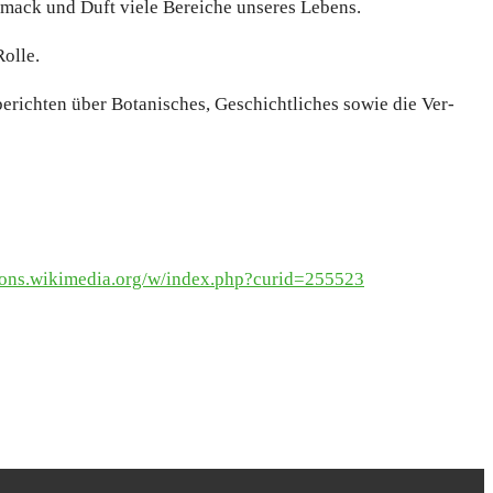
chmack und Duft vie­le Berei­che unse­res Lebens.
ol­le.
rich­ten über Bota­ni­sches, Geschicht­li­ches sowie die Ver­
.wiki​me​dia​.org/​w​/​i​n​d​e​x​.​p​h​p​?​c​u​r​i​d​=​2​5​5​523