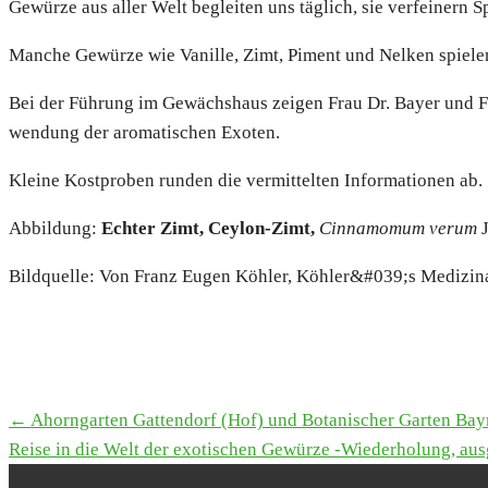
Gewür­ze aus aller Welt beglei­ten uns täg­lich, sie ver­fei­nern
Man­che Gewür­ze wie Vanil­le, Zimt, Piment und Nel­ken spie­len
Bei der Füh­rung im Gewächs­haus zei­gen Frau Dr. Bay­er und Fra
wen­dung der aro­ma­ti­schen Exo­ten.
Klei­ne Kost­pro­ben run­den die ver­mit­tel­ten Infor­ma­tio­nen ab.
Abbil­dung:
Ech­ter Zimt, Cey­lon-Zimt,
Cin­na­mo­m­um ver­um
Bild­quel­le: Von Franz Eugen Köh­ler, Köhler&#039;s Medi­zi­na
← Ahorn­gar­ten Gat­ten­dorf (Hof) und Bota­ni­scher Gar­ten Bay
TERMINE
Rei­se in die Welt der exo­ti­schen Gewür­ze ‑Wie­der­ho­lung, au
NAVIGATION