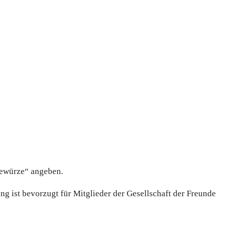
Gewür­ze“ ange­ben.
ung ist bevor­zugt für Mit­glie­der der Gesell­schaft der Freun­de