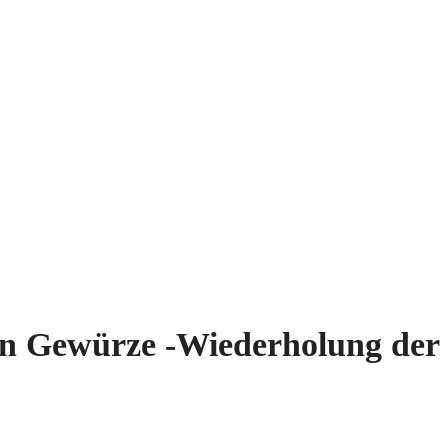
hen Gewür­ze ‑Wie­der­ho­lung de