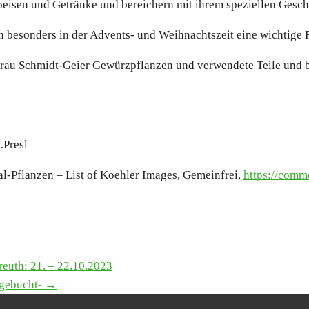
 Spei­sen und Geträn­ke und berei­chern mit ihrem spe­zi­el­len Ges
 beson­ders in der Advents- und Weih­nachts­zeit eine wich­ti­ge R
u Schmidt-Gei­er Gewürz­pflan­zen und ver­wen­de­te Tei­le und be
J.Presl
l-Pflan­zen – List of Koeh­ler Images, Gemein­frei,
https://​com​mons​
­reuth: 21. – 22.10.2023
s­ge­bucht- →