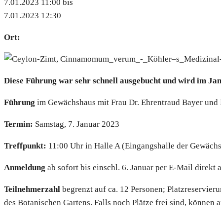
7.01.2023 11:00 bis
7.01.2023 12:30
Ort:
Die­se Füh­rung war sehr schnell aus­ge­bucht und wird im Jan
Füh­rung
im Gewächs­haus mit Frau Dr. Ehren­traud Bay­er und 
Ter­min:
Sams­tag, 7. Janu­ar 2023
Treff­punkt:
11:00 Uhr in Hal­le A (Ein­gangs­hal­le der Gewächs­
Anmel­dung
ab sofort bis einschl. 6. Janu­ar per E‑Mail direkt 
Teil­neh­mer­zahl
begrenzt auf ca. 12 Per­so­nen; Platz­re­ser­vie­
des Bota­ni­schen Gar­tens. Falls noch Plät­ze frei sind, kön­nen a