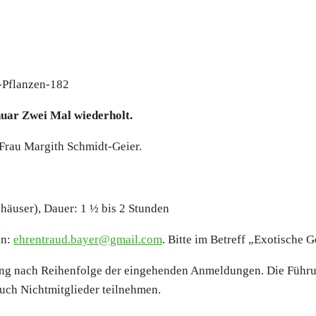
u­ar Zwei Mal wie­der­holt.
Frau Mar­gith Schmidt-Gei­er.
häu­ser), Dau­er: 1 ½ bis 2 Stun­den
an:
ehrentraud.​bayer@​gmail.​com
. Bit­te im Betreff „Exo­ti­sche 
rung nach Rei­hen­fol­ge der ein­ge­hen­den Anmel­dun­gen. Die Füh­r
uch Nicht­mit­glie­der teil­neh­men.