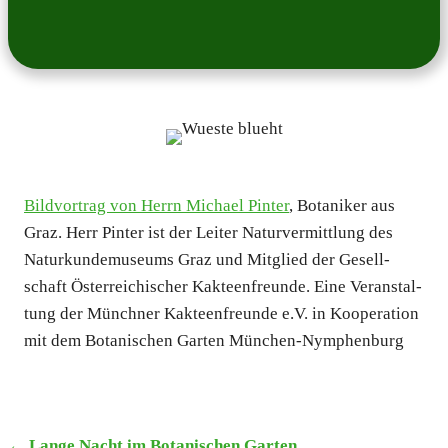
Bild­vor­trag von Herrn Micha­el Pin­ter
, Bota­ni­ker aus
Graz. Herr Pin­ter ist der Lei­ter Natur­ver­mitt­lung des
Natur­kun­de­mu­se­ums Graz und Mit­glied der Gesell­
schaft Öster­rei­chi­scher Kak­teen­freun­de. Eine Ver­an­stal­
tung der Münch­ner Kak­teen­freun­de e.V. in Koope­ra­ti­on
mit dem Bota­ni­schen Gar­ten Mün­chen-Nym­phen­burg
← Lan­ge Nacht im Bota­ni­schen Gar­ten