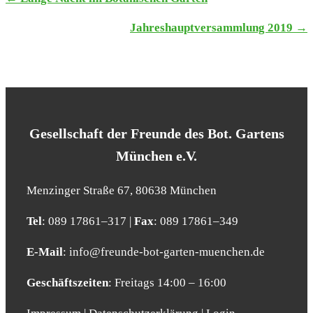
TERMINE
Jah­res­haupt­ver­samm­lung 2019 →
NAVIGATION
Gesell­schaft der Freun­de des Bot. Gar­tens
Mün­chen e.V.
Men­zin­ger Stra­ße 67, 80638 Mün­chen
Tel
: 089 17861–317 |
Fax
: 089 17861–349
E‑Mail
: info@​freunde-​bot-​garten-​muenchen.​de
Geschäfts­zei­ten
: Frei­tags 14:00 – 16:00