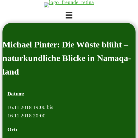
Zum
Inhalt
springen
Micha­el Pin­ter: Die Wüs­te blüht –
natur­kund­li­che Bli­cke in Nama­qa­
land
Datum:
16.11.2018 19:00 bis
16.11.2018 20:00
Ort: