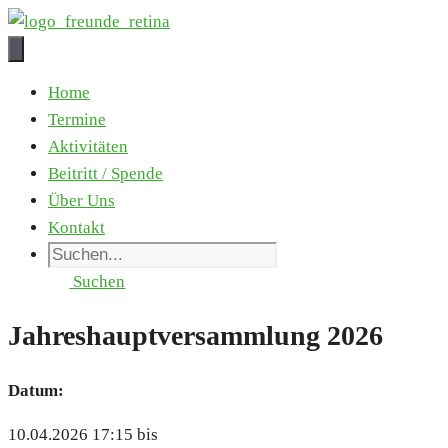
Zum
Inhalt
springen
Home
Ter­mi­ne
Akti­vi­tä­ten
Bei­tritt / Spen­de
Über Uns
Kon­takt
Suchen
Jah­res­haupt­ver­samm­lung 2026
Datum:
10.04.2026 17:15 bis