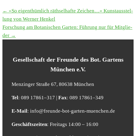
← »So eigent­hüm­lich räth­sel­haf­te Zei­chen…« Kunst­aus­stel­
TERMINE
lung von Wer­ner Hen­kel
NAVIGATION
For­schung am Bota­ni­schen Gar­ten: Füh­rung nur für Mit­glie­
der →
Gesell­schaft der Freun­de des Bot. Gar­tens
Mün­chen e.V.
Men­zin­ger Stra­ße 67, 80638 Mün­chen
Tel
: 089 17861–317 |
Fax
: 089 17861–349
E‑Mail
: info@​freunde-​bot-​garten-​muenchen.​de
Geschäfts­zei­ten
: Frei­tags 14:00 – 16:00