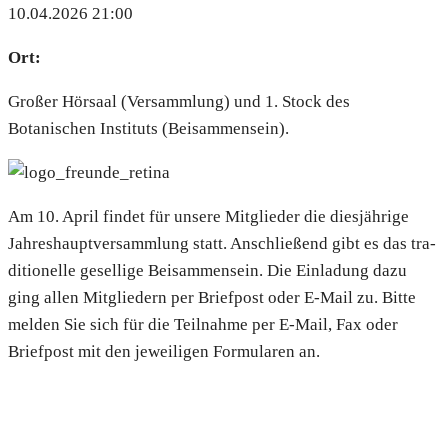
10.04.2026 21:00
Ort:
Großer Hörsaal (Versammlung) und 1. Stock des
Botanischen Instituts (Beisammensein).
Am 10. April fin­det für unse­re Mit­glie­der die dies­jäh­ri­ge
Jah­res­haupt­ver­samm­lung statt. Anschlie­ßend gibt es das tra­
di­tio­nel­le gesel­li­ge Bei­sam­men­sein. Die Ein­la­dung dazu
ging allen Mit­glie­dern per Brief­post oder E‑Mail zu. Bit­te
mel­den Sie sich für die Teil­nah­me per E‑Mail, Fax oder
Brief­post mit den jewei­li­gen For­mu­la­ren an.