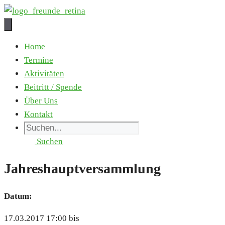
Zum
Inhalt
springen
Home
Ter­mi­ne
Akti­vi­tä­ten
Bei­tritt / Spen­de
Über Uns
Kon­takt
Suchen
Jah­res­haupt­ver­samm­lung
Datum:
17.03.2017 17:00 bis