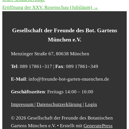
NAVIGATION
Eröff­nung der XXV. Rosen­schau (Jubi­lä­um) →
Gesell­schaft der Freun­de des Bot. Gar­tens
Mün­chen e.V.
Men­zin­ger Stra­ße 67, 80638 Mün­chen
Tel
: 089 17861–317 |
Fax
: 089 17861–349
E‑Mail
: info@​freunde-​bot-​garten-​muenchen.​de
Geschäfts­zei­ten
: Frei­tags 14:00 – 16:00
Impressum
|
Datenschutzerklärung
|
Login
© 2026 Gesellschaft der Freunde des Botanischen
Gartens München e.V.
• Erstellt mit
GeneratePress