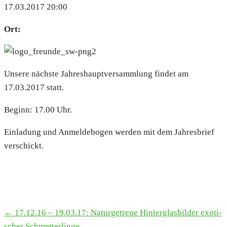
17.03.2017 20:00
Ort:
Unse­re nächs­te Jah­res­haupt­ver­samm­lung fin­det am
17.03.2017 statt.
Beginn: 17.00 Uhr.
Ein­la­dung und Anmel­de­bo­gen wer­den mit dem Jah­res­brief
ver­schickt.
← 17.12.16 – 19.03.17: Natur­ge­treue Hin­ter­glas­bil­der exo­ti­
TERMINE
scher Schmet­ter­lin­ge