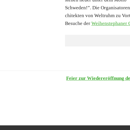
Schwe­den!”. Die Orga­ni­sa­to­re
chi­tek­ten von Welt­ruhm zu Vor­
Besu­che der
Wei­hen­ste­pha­ner 
Fei­er zur Wie­der­eröff­nung 