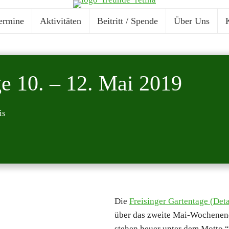
r­mi­ne
Akti­vi­tä­ten
Bei­tritt / Spen­de
Über Uns
K
a­ge 10. – 12. Mai 2019
is
Die
Frei­sin­ger Gar­ten­ta­ge (D
über das zwei­te Mai-Wochen­en­d
ste­hen heu­er unter dem Mot­to “