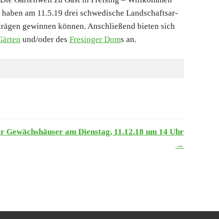
n haben am 11.5.19 drei schwe­di­sche Land­schafts­ar­
trä­gen gewin­nen kön­nen. Anschlie­ßend bie­ten sich
Gär­ten
und/​oder des
Fres­in­ger Dom
s an.
der Gewächs­häu­ser am Diens­tag, 11.12.18 um 14 Uhr
→