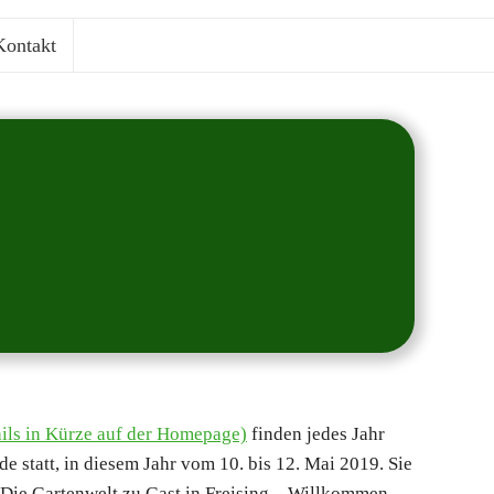
on­takt
Suchen
etails in Kür­ze auf der Home­page)
fin­den jedes Jahr
e statt, in die­sem Jahr vom 10. bis 12. Mai 2019. Sie
Die Gar­ten­welt zu Gast in Frei­sing – Will­kom­men