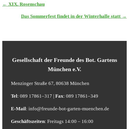
← XIX. Rosen­schau
TERMINE
Das Som­mer­fest fin­det in der Win­ter­hal­le statt →
NAVIGATION
Gesell­schaft der Freun­de des Bot. Gar­tens
Mün­chen e.V.
Men­zin­ger Stra­ße 67, 80638 Mün­chen
Tel
: 089 17861–317 |
Fax
: 089 17861–349
E‑Mail
: info@​freunde-​bot-​garten-​muenchen.​de
Geschäfts­zei­ten
: Frei­tags 14:00 – 16:00