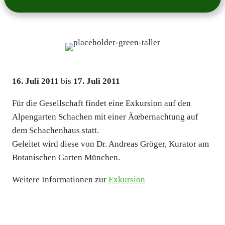
16. Juli 2011
bis
17. Juli 2011
Für die Gesell­schaft fin­det eine Exkur­si­on auf den
Alpen­gar­ten Schach­en mit einer Ãœber­nach­tung auf
dem Schach­en­haus statt.
Gelei­tet wird die­se von Dr. Andre­as Grö­ger, Kura­tor am
Bota­ni­schen Gar­ten Mün­chen.
Wei­te­re Infor­ma­tio­nen zur
Exkur­si­on