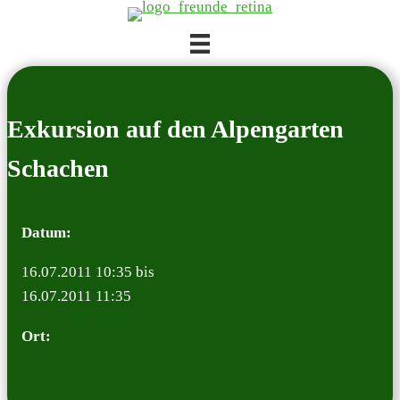
Zum
Inhalt
springen
Exkur­si­on auf den Alpen­gar­ten
Schach­en
Datum:
16.07.2011 10:35 bis
16.07.2011 11:35
Ort: