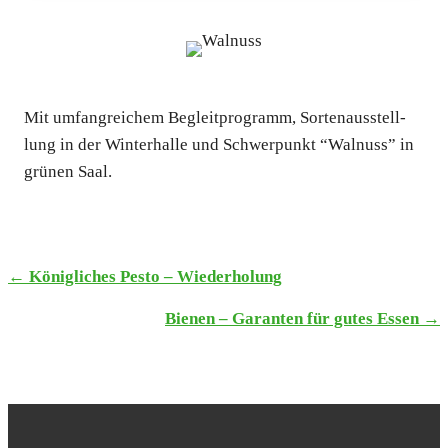
Mit umfang­rei­chem Begleit­pro­gramm, Sor­ten­aus­stell­
lung in der Win­ter­hal­le und Schwer­punkt “Wal­nuss” in
grü­nen Saal.
← König­li­ches Pes­to – Wie­der­ho­lung
TERMINE
Bie­nen – Garan­ten für gutes Essen →
NAVIGATION