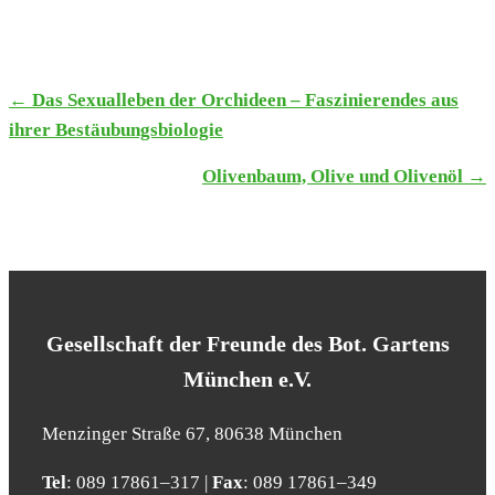
← Das Sexu­al­le­ben der Orchi­deen – Fas­zi­nie­ren­des aus
TERMINE
ihrer Bestäu­bungs­bio­lo­gie
NAVIGATION
Oli­ven­baum, Oli­ve und Oli­ven­öl →
Gesell­schaft der Freun­de des Bot. Gar­tens
Mün­chen e.V.
Men­zin­ger Stra­ße 67, 80638 Mün­chen
Tel
: 089 17861–317 |
Fax
: 089 17861–349