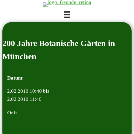
Zum
Inhalt
springen
200 Jah­re Bota­ni­sche Gär­ten in
Mün­chen
Datum:
2.02.2010 10:40 bis
2.02.2010 11:40
Ort: