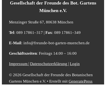
Gesell­schaft der Freun­de des Bot. Gar­tens
Mün­chen e.V.
Men­zin­ger Stra­ße 67, 80638 Mün­chen
Tel
: 089 17861–317 |
Fax
: 089 17861–349
E‑Mail
: info@​freunde-​bot-​garten-​muenchen.​de
Geschäfts­zei­ten
: Frei­tags 14:00 – 16:00
Impressum
|
Datenschutzerklärung
|
Login
© 2026 Gesellschaft der Freunde des Botanischen
Gartens München e.V.
• Erstellt mit
GeneratePress