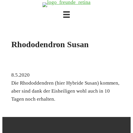
Zum
Inhalt
springen
Rho­do­den­dron Sus­an
8.5.2020
Die Rho­dod­dendren (hier Hybri­de Sus­an) kom­men,
aber sind dank der Eis­hei­li­gen wohl auch in 10
Tagen noch erhal­ten.