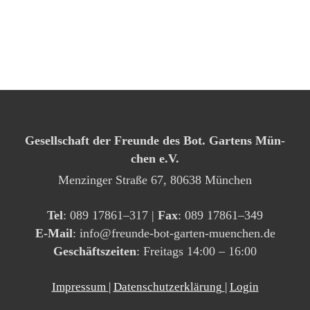
Gesell­schaft der Freun­de des Bot. Gar­tens Mün­
chen e.V.
Men­zin­ger Stra­ße 67, 80638 Mün­chen
Tel
: 089 17861–317 |
Fax
: 089 17861–349
E‑Mail
: info@​freunde-​bot-​garten-​muenchen.​de
Geschäfts­zei­ten
: Frei­tags 14:00 – 16:00
Impressum
|
Datenschutzerklärung
|
Login