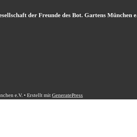
sell­schaft der Freun­de des Bot. Gar­tens Mün­chen e
nchen e.V.
• Erstellt mit
GeneratePress