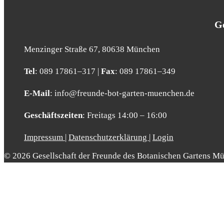
Ge
Men­zin­ger Stra­ße 67, 80638 Mün­chen
Tel
: 089 17861–317 |
Fax
: 089 17861–349
E‑Mail
: info@​freunde-​bot-​garten-​muenchen.​de
Geschäfts­zei­ten
: Frei­tags 14:00 – 16:00
Impressum
|
Datenschutzerklärung
|
Login
© 2026 Gesellschaft der Freunde des Botanischen Gartens Mü