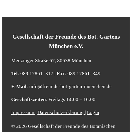
Gesell­schaft der Freun­de des Bot. Gar­tens
Mün­chen e.V.
Men­zin­ger Stra­ße 67, 80638 Mün­chen
Tel
: 089 17861–317 |
Fax
: 089 17861–349
E‑Mail
: info@​freunde-​bot-​garten-​muenchen.​de
Geschäfts­zei­ten
: Frei­tags 14:00 – 16:00
Impressum
|
Datenschutzerklärung
|
Login
© 2026 Gesellschaft der Freunde des Botanischen