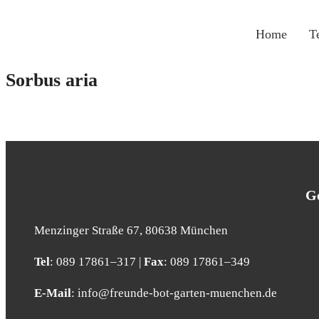
Zum
Inhalt
Home
Te
springen
Sor­bus aria
Ge
Men­zin­ger Stra­ße 67, 80638 Mün­chen
Tel
: 089 17861–317 |
Fax
: 089 17861–349
E‑Mail
: info@​freunde-​bot-​garten-​muenchen.​de