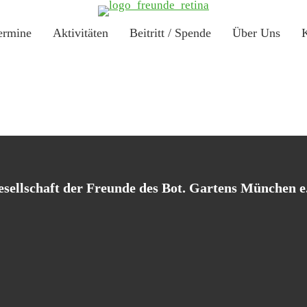
r­mi­ne
Akti­vi­tä­ten
Bei­tritt / Spen­de
Über Uns
K
sell­schaft der Freun­de des Bot. Gar­tens Mün­chen e