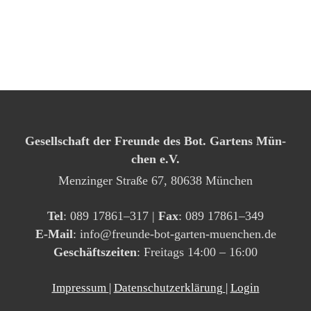
Gesell­schaft der Freun­de des Bot. Gar­tens Mün­
chen e.V.
Men­zin­ger Stra­ße 67, 80638 Mün­chen
Tel
: 089 17861–317 |
Fax
: 089 17861–349
E‑Mail
: info@​freunde-​bot-​garten-​muenchen.​de
Geschäfts­zei­ten
: Frei­tags 14:00 – 16:00
Impressum
|
Datenschutzerklärung
|
Login